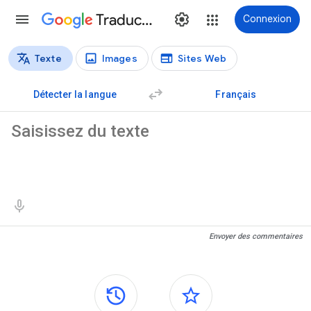
Traduction
Connexion
Texte
Images
Sites Web
Types de traductions
Traduction de texte
Détecter la langue
Français
Texte source
Résultats de traduction
Envoyer des commentaires
Panneaux latéraux