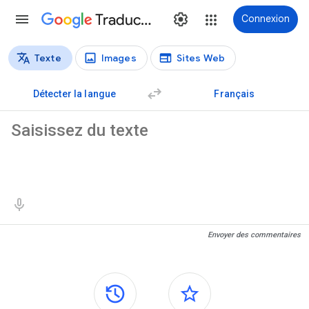
Traduction
Connexion
Texte
Images
Sites Web
Types de traductions
Traduction de texte
Détecter la langue
Français
Texte source
Résultats de traduction
Envoyer des commentaires
Panneaux latéraux